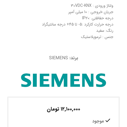
ولتاژ ورودی : 30VDC-KNX
جریان خروجی : 10 میلی آمپر
درجه حفاظتی :IP20
درجه حرارت کارکرد :5- تا 45+ درجه سانتیگراد
رنگ: سفید
جنس : ترموپلاستیک
برند:
SIEMENS
۱۲,۱۰۰,۰۰۰
تومان
موجود