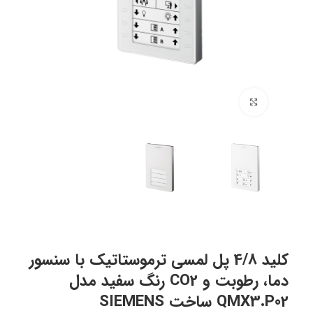
برای بزرگنمایی کلیک کنید
کلید 4/8 پل لمسی ترموستاتیک با سنسور
دما، رطوبت و CO2 رنگ سفید مدل
QMX3.P02 ساخت SIEMENS