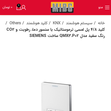
0
منو
۰
تومان
خانه
سیستم هوشمند
KNX
کلید هوشمند
Others
کلید 4/8 پل لمسی ترموستاتیک با سنسور دما، رطوبت و CO2
رنگ سفید مدل QMX3.P02 ساخت SIEMENS