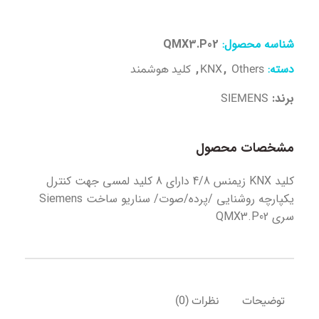
شناسه محصول:
QMX3.P02
دسته:
,
,
Others
KNX
کلید هوشمند
برند:
SIEMENS
مشخصات محصول
کلید KNX زیمنس 4/8 دارای 8 کلید لمسی جهت کنترل
یکپارچه روشنایی /پرده/صوت/ سناریو ساخت Siemens
سری QMX3.P02
توضیحات
نظرات (0)