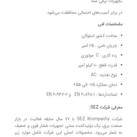
تجهیزات برقی شما
در برابر آسیب‌های احتمالی محافظت می‌شود.
مشخصات فنی
ساخت کشور اسلواکی
جریان نامی : 25 آمپر
رده کاری : C موتوری
قدرت قطع: 10 کیلو آمپر
نوع تغذیه : AC
دمای عملکرد:25- الی 55+
استانداردها : EN 60898-1 و EN 60947-2
معرفی شرکت SEZ:
شرکت SEZ Krompachy با ۷۷ سال سابقه فعالیت در بازار
صنعت برق، یک تولیدکننده سنتی تجهیزات فشار قوی و ضعیف
به شمار می‌رود. محصولات اصلی این شرکت شامل موارد زیر