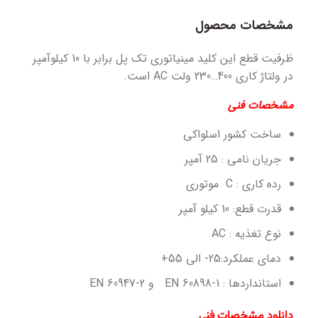
مشخصات محصول
ظرفیت قطع این کلید مینیاتوری تک پل برابر با 10 کیلوآمپر
در ولتاژ کاری 400…230 ولت AC است.
مشخصات فنی
ساخت کشور اسلواکی
جریان نامی : 25 آمپر
رده کاری : C موتوری
قدرت قطع: 10 کیلو آمپر
نوع تغذیه : AC
دمای عملکرد:25- الی 55+
استانداردها : EN 60898-1 و EN 60947-2
دانلود مشخصات فنی