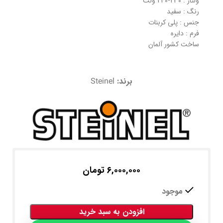
ولتاژ : 230-240 ولت
رنگ : سفید
جنس : پلی کربنات
فرم : دایره
ساخت کشور آلمان
برند:
Steinel
۶,۰۰۰,۰۰۰
تومان
موجود
افزودن به سبد خرید