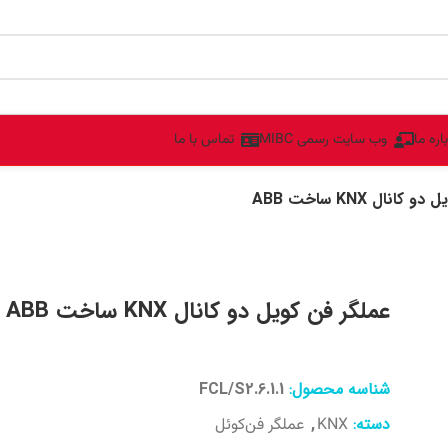
اره ما
وب سایت رسمی MIBC
تماس با ما
انال KNX ساخت ABB
عملگر فن کویل دو کانال KNX ساخت ABB
شناسه محصول:
FCL/S2.6.1.1
دسته:
,
KNX
عملگر فن‌کوئل