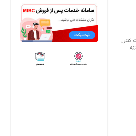
 ،6 آمپر با قابلیت کنترل
AC1، AC5،AC3