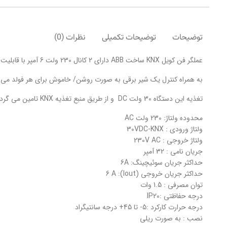
توضیحات
توضیحات تکمیلی
نظرات (0)
عملگر فن کویل KNX ساخت ABB دارای 2 کانال 230 ولت 6 آمپر با قابلیت کنترل 3 دور فن
به همراه کنترل یک شیر برقی به صورت روشن/ خاموش برای هر فولد می 
تغذیه این دستگاه 30 ولت DC و از طریق منبع تغذیه KNX تامین می گردد.
محدوده ولتاژ: 230 ولت AC
ولتاژ ورودی : 30VDC-KNX
ولتاژ خروجی : 230V AC
جریان نامی : 32 آمپر
حداکثر جریان سوئیچینگ: 6A
حداکثر جریان خروجی (Iout): 6 A
توان مصرفی : 1.5 وات
درجه حفاظتی :IP20
درجه حرارت کارکرد :5- تا 45+ درجه سانتیگراد
نصب : به صورت ریلی