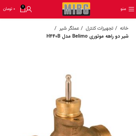
0
منو
۰
تومان
خانه
تجهیزات کنترل
عملگر شیر
شیر دو راهه موتوری Belimo مدل H440B