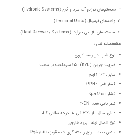
۲. سیستم‌های توزیع آب سرد و گرم (Hydronic Systems)
۳. واحدهای ترمینال (Terminal Units)
۴. سیستم‌های بازیابی حرارت (Heat Recovery Systems)
مشخصات فنی
:
نوع شیر : دو راهه کروی
ضریب جریان (KVD) : 25 مترمکعب بر ساعت
سایز : 2.1/4 اینچ
فشار نامی : 16PN
فشار : 1600 Kpa
قطر نامی شیر: 40DN
دمای سیال : از 120+ الی 10- درجه سانتی گراد
نوع اتصال لوله : رزوه خارجی
حنس بدنه : برنج ریخته گری شده قرمز با آلیاژ Rg5