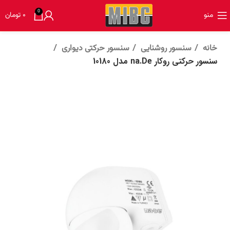
0
منو
۰
تومان
خانه
سنسور روشنایی
سنسور حرکتی دیواری
سنسور حرکتی روکار na.De مدل 10180