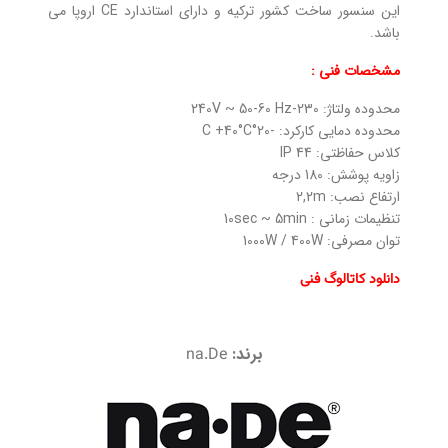
این سنسور ساخت کشور ترکیه و دارای استاندارد CE اروپا می
باشد.
مشخصات فنی :
محدوده ولتاژ: 230-240V ~ 50-60 Hz
محدوده دمایی کارکرد: -20°C +40°C
کلاس حفاظتی: IP 44
زاویه پوشش: 180 درجه
ارتفاع نصب: 2,2m
تنظیمات زمانی : 10sec ~ 5min
توان مصرفی: 1000W / 400W
دانلود کاتالوگ فنی
برند:
na.De