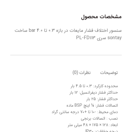
مشخصات محصول
سنسور اختلاف فشار مايعات در بازه 0.3 تا 4.0 bar ساخت
sontay سري PL-FD113
توضیحات
نظرات (0)
محدوده کارکرد: 0.3 تا 4.5 بار
حداکثر فشار دیفرانسیل: 12 بار
حداکثر فشار: 25 بار
اتصالات فشار: ¼ اینچ BSP ماده
دمای محیط: -10 تا +70 درجه سانتی گراد
نصب : اتصالات برنجی
ابعاد: 128 × 175 × 48 میلی متر
درجه حفاظت: IP30