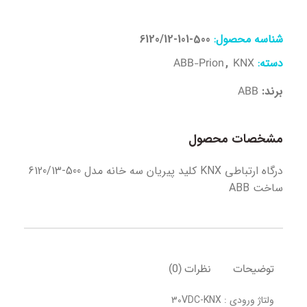
شناسه محصول:
500-101-6120/12
دسته:
,
ABB-Prion
KNX
برند:
ABB
مشخصات محصول
درگاه ارتباطي KNX کلید پیریان سه خانه مدل 500-6120/13
ساخت ABB
توضیحات
نظرات (0)
ولتاژ ورودی : 30VDC-KNX