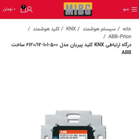
0
منو
۰
تومان
خانه
سیستم هوشمند
KNX
کلید هوشمند
ABB-Prion
درگاه ارتباطي KNX کلید پیریان مدل 500-101-6120/12 ساخت
ABB