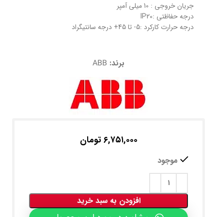
جریان خروجی : 10 میلی آمپر
درجه حفاظتی :IP20
درجه حرارت کارکرد :5- تا 45+ درجه سانتیگراد
برند:
ABB
۶,۷۵۱,۰۰۰
تومان
موجود
افزودن به سبد خرید