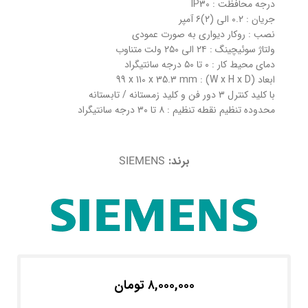
درجه محافظت : IP30
جریان : ۰.۲ الی (۲)۶ آمپر
نصب : روکار دیواری به صورت عمودی
ولتاژ سوئیچینگ : ۲۴ الی ۲۵۰ ولت متناوب
دمای محیط کار : ۰ تا ۵۰ درجه سانتیگراد
ابعاد (W x H x D) : 99 x 110 x 35.3 mm
با کلید کنترل ۳ دور فن و کلید زمستانه / تابستانه
محدوده تنظیم نقطه تنظیم : ۸ تا ۳۰ درجه سانتیگراد
برند:
SIEMENS
۸,۰۰۰,۰۰۰
تومان