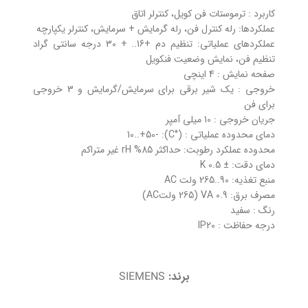
کاربرد : ترموستات فن کویل، کنترلر اتاق
عملکردها: رله کنترل فن، رله گرمایش + سرمایش، کنترلر یکپارچه
عملکردهای عملیاتی: تنظیم دم +16.. + 30 درجه سانتی گراد
تنظیم فن، نمایش وضعیت فنکویل
صفحه نمایش : 4 اینچی
خروجی : یک شیر برقی برای سرمایش/گرمایش و 3 خروجی
برای فن
جریان خروجی : 10 میلی آمپر
دمای محدوده عملیاتی : (°C): -10..+50
محدوده عملکرد رطوبت: حداکثر 85% rH غیر متراکم
دمای دقت: ± 0.5 K
منبع تغذیه: 90..265 ولت AC
مصرف برق: 0.9 VA (265 ولتAC)
رنگ : سفید
درجه حفاظت : IP20
برند:
SIEMENS