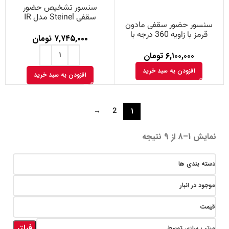
سنسور تشخیص حضور
سقفی Steinel مدل IR
سنسور حضور سقفی مادون
Quattro-DIM
قرمز با زاویه 360 درجه با
۷,۷۴۵,۰۰۰
تومان
ضخامت 4 میلی متر مدل IR
Quattro Slim ساخت
۶,۱۰۰,۰۰۰
تومان
Steinel
افزودن به سبد خرید
افزودن به سبد خرید
→
2
1
نمایش 1–8 از 9 نتیجه
دسته بندی ها
موجود در انبار
قیمت
فیلتر
مرتب سازی توسط