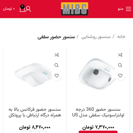
0
منو
۰
تومان
خانه
سنسور روشنایی
سنسور حضور سقفی
سنسور حضور 360 درجه
سنسور حضور فرکانس بالا به
اولتراسونیک سقفی مدل US
همراه درگاه ارتباطی با پروتکل
360 com1 ساخت Steinel
KNX مدل Dual HF KNX
ساخت Steinel
۷,۳۷۰,۰۰۰
تومان
۸,۴۷۰,۰۰۰
تومان