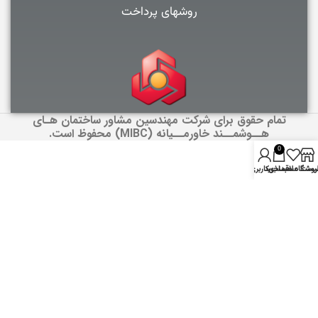
روشهای پرداخت
تمام حقوق برای شرکت مهندسین مشاور ساختمان هـای
هــوشمــند خاورمــیانه (MIBC) محفوظ است.
0
روشگاه
یست علاقمندی
سبد خرید
حساب کاربری من