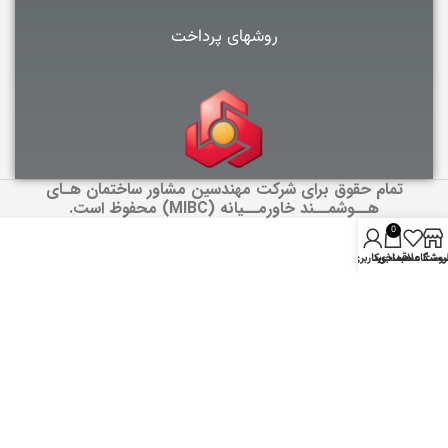
روشهای پرداخت
تمام حقوق برای شرکت مهندسین مشاور ساختمان هـای
هــوشمــند خاورمــیانه (MIBC) محفوظ است.
0
روشگاه
یست علاقمندی
سبد خرید
حساب کاربری من