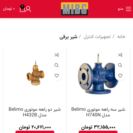
0
منو
۰
تومان
خانه
تجهیزات کنترل
شیر برقی
شیر سه راهه موتوری Belimo
شیر دو راهه موتوری Belimo
مدل H740N
مدل H432B
۳۲,۱۵۵,۰۰۰
تومان
۲۰,۶۷۱,۰۰۰
تومان